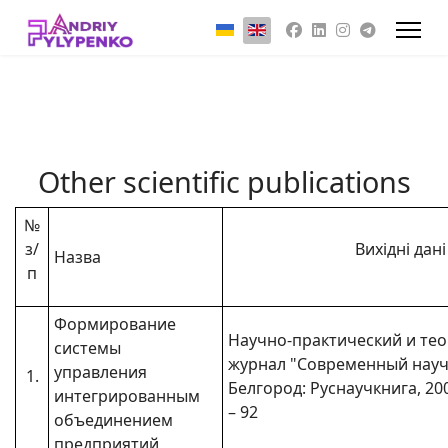
Select your language
Other scientific publications
№
з/
Вихідні дані
Назва
п
Формирование
Научно-практический и те
системы
журнал "Современный научн
управления
1.
Белгород: Руснаучкнига, 2005
интегрированным
– 92
объединением
предприятий