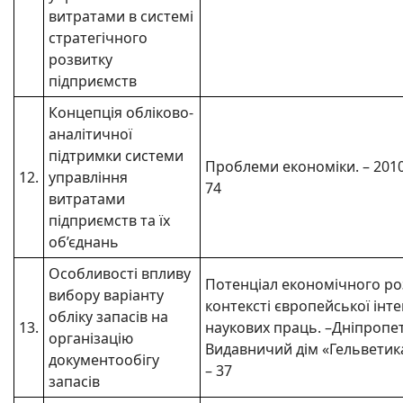
витратами в системі
стратегічного
розвитку
підприємств
Концепція обліково-
аналітичної
підтримки системи
Проблеми економіки. – 2010. 
12.
управління
74
витратами
підприємств та їх
об’єднань
Особливості впливу
Потенціал економічного ро
вибору варіанту
контексті європейської інтег
обліку запасів на
13.
наукових праць. –Дніпропе
організацію
Видавничий дім «Гельветика»
документообігу
– 37
запасів