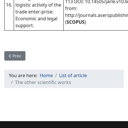
113 DOI: 10.14505/jarle.v10.6(
16.
logistic activity of the
from:
trade enter-prise:
http://journals.aserspublishi
Economic and legal
(
SCOPUS
)
support.
Previous article: The monographs
Prev
You are here:
Home
List of article
The other scientific works