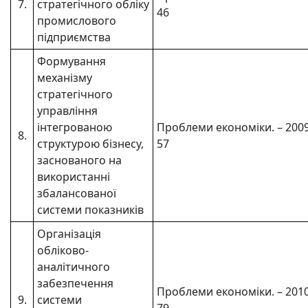
7.
стратегічного обліку
46
промислового
підприємcтва
Формування
механізму
стратегічного
управління
інтегрованою
Проблеми економіки. – 2009. 
8.
структурою бізнесу,
57
заснованого на
використанні
збалансованої
системи показників
Організація
обліково-
аналітичного
забезпечення
Проблеми економіки. – 2010. 
9.
системи