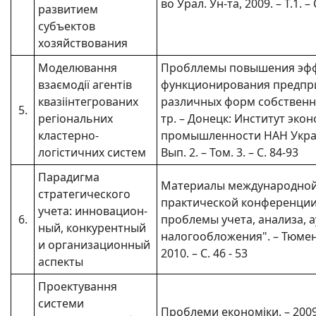
во Урал. Ун-та, 2009. – Т.1. – 
развитием
субъектов
хозяйствования
Моделювання
Пробллемы повышения эф
взаємодії агентів
функционирования предпр
квазіінтегрованих
различных форм собственно
5.
регіональних
тр. – Донецк: Институт эко
кластерно-
промышленности НАН Украи
логістичних систем
Вып. 2. – Том. 3. – С. 84-93
Парадигма
Материалы международной
стратегического
практической конференции
учета: инновацион-
6.
проблемы учета, анализа, а
ный, конкурентный
налогообложения". – Тюме
и организационный
2010. – С. 46 - 53
аспекты
Проектування
системи
Проблеми економіки. – 2009. 