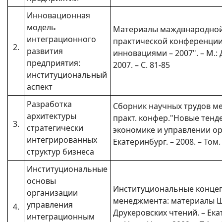
Инновационная
модель
Материалы маждвнародной
интеграционного
практической конференции
2.
развития
инновациями – 2007". – М.:
предприятия:
2007. – С. 81-85
институциональный
аспект
Разработка
Сборник научных трудов ме
архитектуры
практ. конфер."Новые тенд
3.
стратегически
экономике и управлении ор
интегрированных
Екатеринбург. – 2008. – Том. 
структур бизнеса
Институциональные
основы
Институциональные конце
организации
менеджмента: материалы 
управления
4.
Друкеровских чтений. – Ека
интеграционным