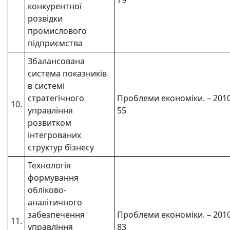
79
конкурентної
розвідки
промислового
підприємства
Збалансована
система показників
в системі
стратегічного
Проблеми економіки. – 2010. 
10.
управління
55
розвитком
інтегрованих
структур бізнесу
Технологія
формування
обліково-
аналітичного
забезпечення
Проблеми економіки. – 2010. 
11.
управління
83