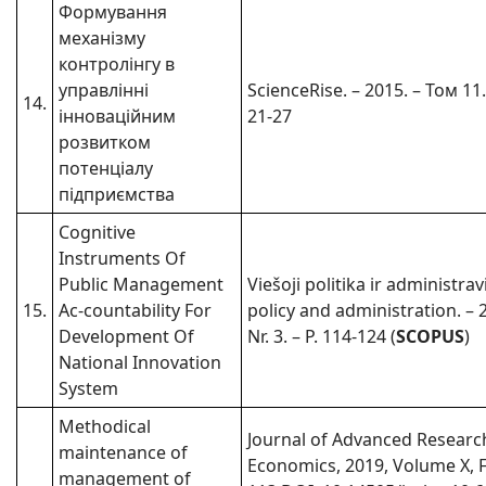
Формування
механізму
контролінгу в
управлінні
ScienceRise. – 2015. – Том 11.
14.
інноваційним
21-27
розвитком
потенціалу
підприємства
Cognitive
Instruments Of
Public Management
Viešoji politika ir administra
15.
Ac-countability For
policy and administration. – 2
Development Of
Nr. 3. – P. 114-124 (
SCOPUS
)
National Innovation
System
Methodical
Journal of Advanced Researc
maintenance of
Economics, 2019, Volume X, Fal
management of